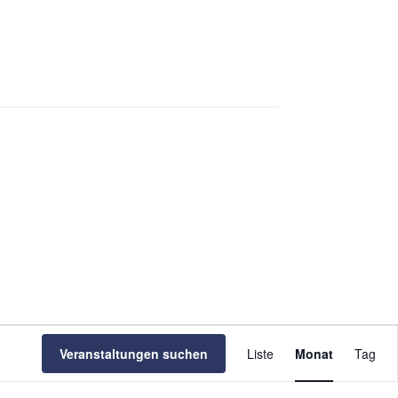
V
e
Veranstaltungen suchen
Liste
Monat
Tag
r
a
n