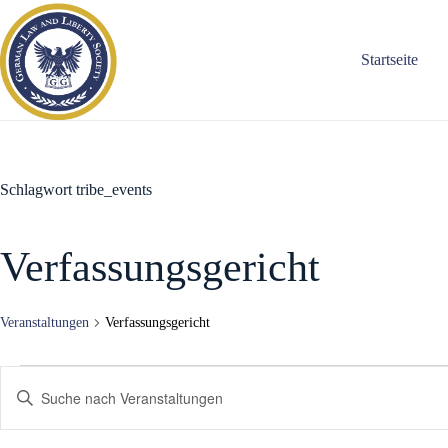
Zum
Inhalt
springen
Startseite
Schlagwort
tribe_events
Verfassungsgericht
Veranstaltungen
Verfassungsgericht
Veranstaltungen
V
B
e
i
r
t
a
t
n