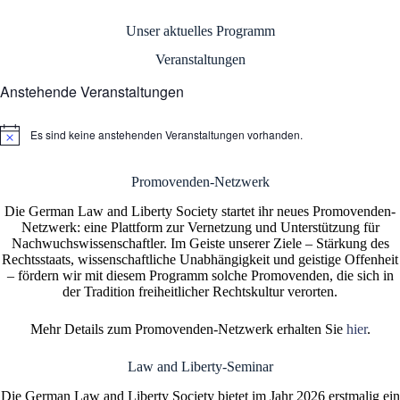
Unser aktuelles Programm
Veranstaltungen
Anstehende Veranstaltungen
Es sind keine anstehenden Veranstaltungen vorhanden.
H
i
n
Promovenden-Netzwerk
w
e
Die German Law and Liberty Society startet ihr neues Promovenden-
i
s
Netzwerk: eine Plattform zur Vernetzung und Unterstützung für
Nachwuchswissenschaftler. Im Geiste unserer Ziele – Stärkung des
Rechtsstaats, wissenschaftliche Unabhängigkeit und geistige Offenheit
– fördern wir mit diesem Programm solche Promovenden, die sich in
der Tradition freiheitlicher Rechtskultur verorten.
Mehr Details zum Promovenden-Netzwerk erhalten Sie
hier
.
Law and Liberty-Seminar
Die German Law and Liberty Society bietet im Jahr 2026 erstmalig ein