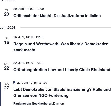
29. April, 18:00
-
19:00
MI.
29
Griff nach der Macht: Die Justizreform in Italien
Juni 2026
16. Juni, 18:00
-
19:00
DI.
16
Regeln und Wettbewerb: Was liberale Demokratien
stark macht
22. Juni, 19:00
-
20:30
MO.
22
Gründungstreffen Law and Liberty Circle Rheinland
H
27. Juni, 17:45
-
21:30
SA.
e
27
Lebt Demokratie von Staatsfinanzierung? Rolle und
r
v
Grenzen von NGO-Förderung
o
r
Paulaner am Nockherberg
München
g
e