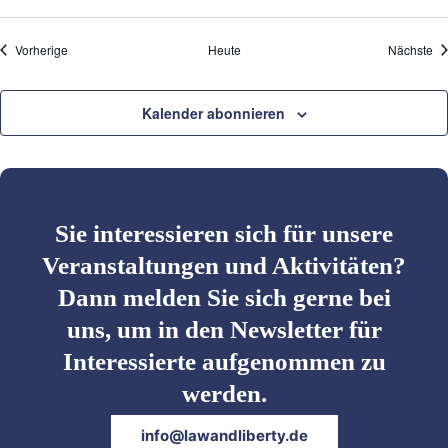
h
o
b
Veranstaltungen
Ve
Vorherige
Heute
Nächste
e
n
Kalender abonnieren
Sie interessieren sich für unsere
Veranstaltungen und Aktivitäten?
Dann melden Sie sich gerne bei
uns, um in den Newsletter für
Interessierte aufgenommen zu
werden.
info@lawandliberty.de