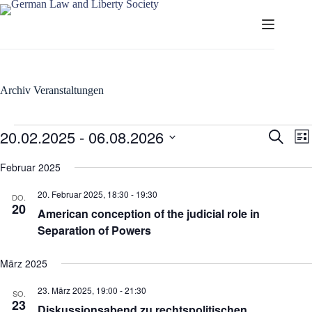
Zum
Inhalt
springen
Archiv
Veranstaltungen
Veranstaltungen
20.02.2025
 - 
06.08.2026
V
V
S
L
e
e
u
D
i
r
r
c
a
Februar 2025
s
a
a
h
t
t
n
n
e
u
e
20. Februar 2025, 18:30
-
19:30
s
s
DO.
m
20
t
t
American conception of the judicial role in
w
a
a
ä
Separation of Powers
l
l
h
t
t
l
u
u
e
März 2025
n
n
n
g
g
.
23. März 2025, 19:00
-
21:30
SO.
e
A
23
Diskussionsabend zu rechtspolitischen
n
n