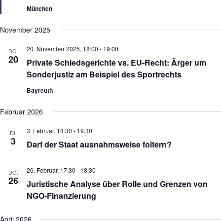
r
i
München
g
o
e
n
November 2025
h
o
b
20. November 2025, 18:00
-
19:00
DO.
e
20
Private Schiedsgerichte vs. EU-Recht: Ärger um
n
Sonderjustiz am Beispiel des Sportrechts
Bayreuth
Februar 2026
3. Februar, 18:30
-
19:30
DI.
3
Darf der Staat ausnahmsweise foltern?
26. Februar, 17:30
-
18:30
DO.
26
Juristische Analyse über Rolle und Grenzen von
NGO-Finanzierung
April 2026