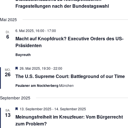
S
s
Fragestellungen nach der Bundestagswahl
u
i
c
c
h
h
Mai 2025
e
t
u
e
6. Mai 2025, 16:00
-
17:00
DI.
n
n
6
Macht auf Knopfdruck? Executive Orders des US-
d
-
Präsidenten
A
N
n
a
Bayreuth
s
v
i
i
c
g
H
26. Mai 2025, 19:30
-
22:00
MO.
h
a
e
26
The U.S. Supreme Court: Battleground of our Time
t
t
r
e
i
v
Paulaner am Nockherberg
München
n
o
o
r
,
n
g
N
September 2025
e
a
h
v
H
13. September 2025
-
14. September 2025
o
SA.
i
e
13
b
Meinungsfreiheit im Kreuzfeuer: Vom Bürgerrecht
g
r
e
a
v
zum Problem?
n
o
t