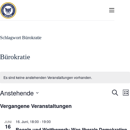
Zum
Inhalt
springen
Schlagwort
Bürokratie
Bürokratie
Es sind keine anstehenden Veranstaltungen vorhanden.
Anstehende
V
V
S
L
e
e
u
D
i
r
r
c
a
Vergangene Veranstaltungen
s
a
a
h
t
t
n
n
e
u
e
s
s
m
16. Juni, 18:00
-
19:00
JUNI
t
t
w
16
a
a
Regeln und Wettbewerb: Was liberale Demokratien
ä