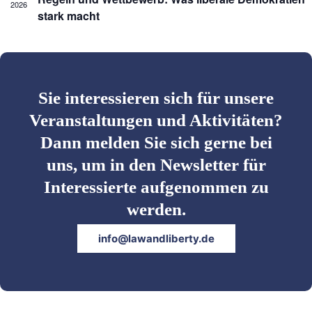
2026
l
l
h
stark macht
t
t
l
u
u
e
n
n
n
g
g
.
e
A
n
n
S
s
Sie interessieren sich für unsere
u
i
Veranstaltungen und Aktivitäten?
c
c
h
h
Dann melden Sie sich gerne bei
e
t
u
e
uns, um in den Newsletter für
n
n
d
-
Interessierte aufgenommen zu
A
N
werden.
n
a
s
v
i
i
info@lawandliberty.de
c
g
h
a
t
t
e
i
n
o
,
n